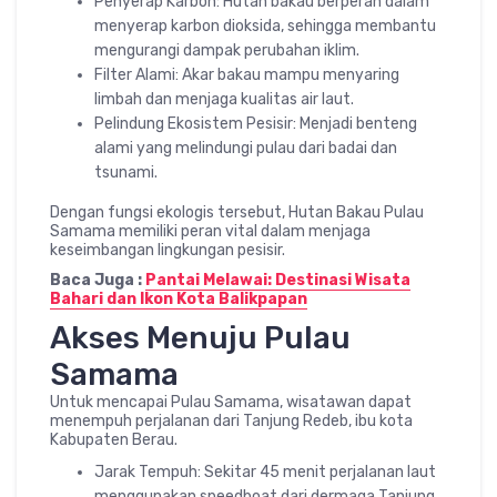
Penyerap Karbon: Hutan bakau berperan dalam
menyerap karbon dioksida, sehingga membantu
mengurangi dampak perubahan iklim.
Filter Alami: Akar bakau mampu menyaring
limbah dan menjaga kualitas air laut.
Pelindung Ekosistem Pesisir: Menjadi benteng
alami yang melindungi pulau dari badai dan
tsunami.
Dengan fungsi ekologis tersebut, Hutan Bakau Pulau
Samama memiliki peran vital dalam menjaga
keseimbangan lingkungan pesisir.
Baca Juga :
Pantai Melawai: Destinasi Wisata
Bahari dan Ikon Kota Balikpapan
Akses Menuju Pulau
Samama
Untuk mencapai Pulau Samama, wisatawan dapat
menempuh perjalanan dari Tanjung Redeb, ibu kota
Kabupaten Berau.
Jarak Tempuh: Sekitar 45 menit perjalanan laut
menggunakan speedboat dari dermaga Tanjung