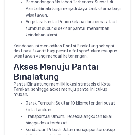
Pemandangan Matahari Terbenam: Sunset di
Pantai Binalatung menjadi daya tarik utama bagi
wisatawan.
Vegetasi Pantai: Pohon kelapa dan cemara laut
tumbuh subur di sekitar pantai, menambah
keindahan alami.
Keindahan ini menjadikan Pantai Binalatung sebagai
destinasi favorit bagi pecinta fotografi alam maupun
wisatawan yang mencari ketenangan.
Akses Menuju Pantai
Binalatung
Pantai Binalatung memiliki lokasi strategis di Kota
Tarakan, sehingga akses menuju pantai ini cukup
mudah.
Jarak Tempuh: Sekitar 10 kilometer dari pusat
kota Tarakan.
Transportasi Umum: Tersedia angkutan lokal
hingga desa terdekat.
Kendaraan Pribadi: Jalan menuju pantai cukup