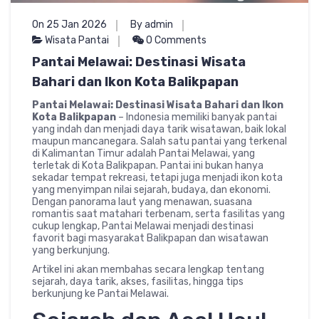
On 25 Jan 2026
By admin
Wisata Pantai
0 Comments
Pantai Melawai: Destinasi Wisata
Bahari dan Ikon Kota Balikpapan
Pantai Melawai: Destinasi Wisata Bahari dan Ikon
Kota Balikpapan
– Indonesia memiliki banyak pantai
yang indah dan menjadi daya tarik wisatawan, baik lokal
maupun mancanegara. Salah satu pantai yang terkenal
di Kalimantan Timur adalah Pantai Melawai, yang
terletak di Kota Balikpapan. Pantai ini bukan hanya
sekadar tempat rekreasi, tetapi juga menjadi ikon kota
yang menyimpan nilai sejarah, budaya, dan ekonomi.
Dengan panorama laut yang menawan, suasana
romantis saat matahari terbenam, serta fasilitas yang
cukup lengkap, Pantai Melawai menjadi destinasi
favorit bagi masyarakat Balikpapan dan wisatawan
yang berkunjung.
Artikel ini akan membahas secara lengkap tentang
sejarah, daya tarik, akses, fasilitas, hingga tips
berkunjung ke Pantai Melawai.