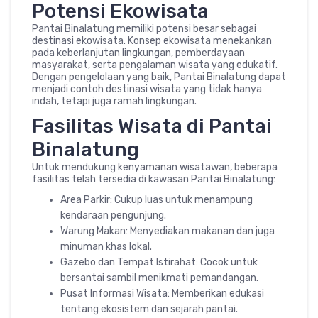
Potensi Ekowisata
Pantai Binalatung memiliki potensi besar sebagai
destinasi ekowisata. Konsep ekowisata menekankan
pada keberlanjutan lingkungan, pemberdayaan
masyarakat, serta pengalaman wisata yang edukatif.
Dengan pengelolaan yang baik, Pantai Binalatung dapat
menjadi contoh destinasi wisata yang tidak hanya
indah, tetapi juga ramah lingkungan.
Fasilitas Wisata di Pantai
Binalatung
Untuk mendukung kenyamanan wisatawan, beberapa
fasilitas telah tersedia di kawasan Pantai Binalatung:
Area Parkir: Cukup luas untuk menampung
kendaraan pengunjung.
Warung Makan: Menyediakan makanan dan juga
minuman khas lokal.
Gazebo dan Tempat Istirahat: Cocok untuk
bersantai sambil menikmati pemandangan.
Pusat Informasi Wisata: Memberikan edukasi
tentang ekosistem dan sejarah pantai.