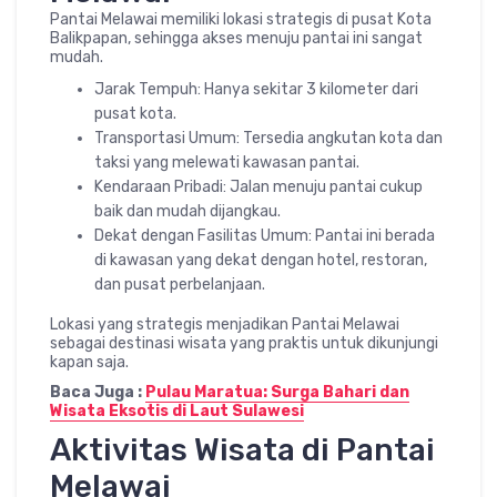
Pantai Melawai memiliki lokasi strategis di pusat Kota
Balikpapan, sehingga akses menuju pantai ini sangat
mudah.
Jarak Tempuh: Hanya sekitar 3 kilometer dari
pusat kota.
Transportasi Umum: Tersedia angkutan kota dan
taksi yang melewati kawasan pantai.
Kendaraan Pribadi: Jalan menuju pantai cukup
baik dan mudah dijangkau.
Dekat dengan Fasilitas Umum: Pantai ini berada
di kawasan yang dekat dengan hotel, restoran,
dan pusat perbelanjaan.
Lokasi yang strategis menjadikan Pantai Melawai
sebagai destinasi wisata yang praktis untuk dikunjungi
kapan saja.
Baca Juga :
Pulau Maratua: Surga Bahari dan
Wisata Eksotis di Laut Sulawesi
Aktivitas Wisata di Pantai
Melawai