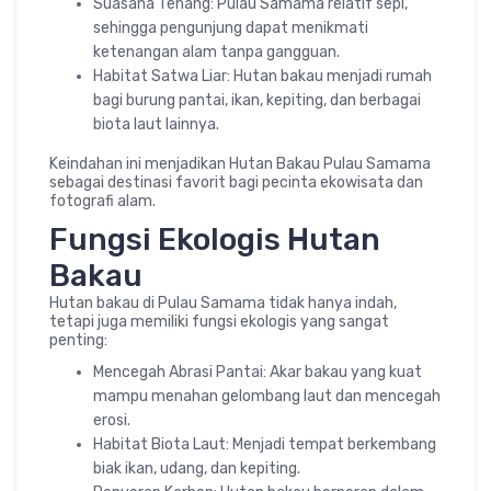
Suasana Tenang: Pulau Samama relatif sepi,
sehingga pengunjung dapat menikmati
ketenangan alam tanpa gangguan.
Habitat Satwa Liar: Hutan bakau menjadi rumah
bagi burung pantai, ikan, kepiting, dan berbagai
biota laut lainnya.
Keindahan ini menjadikan Hutan Bakau Pulau Samama
sebagai destinasi favorit bagi pecinta ekowisata dan
fotografi alam.
Fungsi Ekologis Hutan
Bakau
Hutan bakau di Pulau Samama tidak hanya indah,
tetapi juga memiliki fungsi ekologis yang sangat
penting:
Mencegah Abrasi Pantai: Akar bakau yang kuat
mampu menahan gelombang laut dan mencegah
erosi.
Habitat Biota Laut: Menjadi tempat berkembang
biak ikan, udang, dan kepiting.