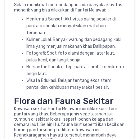
Selain menikmati pemandangan, ada banyak aktivitas
menarik yang bisa dilakukan di Pantai Melawai:
Menikmati Sunset: Aktivitas paling populer di
pantai ini adalah menyaksikan matahari
terbenam.
Kuliner Lokal: Banyak warung dan pedagang kaki
lima yang menjual makanan khas Balikpapan.
Fotografi: Spot foto alami dengan latar laut,
pulau kecil, dan langit senja.
Bersantai: Duduk di tepi pantai sambil menikmati
angin laut.
Wisata Edukasi: Belajar tentang ekosistem
pantai dan kehidupan masyarakat pesisir.
Flora dan Fauna Sekitar
Kawasan sekitar Pantai Melawai memiliki ekosistem
pantai yang khas. Beberapa jenis vegetasi pantai
tumbuh di sekitar lokasi, seperti pohon kelapa dan
cemara laut. Selain itu, fauna laut seperti ikan kecil dan
burung pantai sering terlihat di kawasan ini.
Keanekaragaman hayati tersebut menambah daya