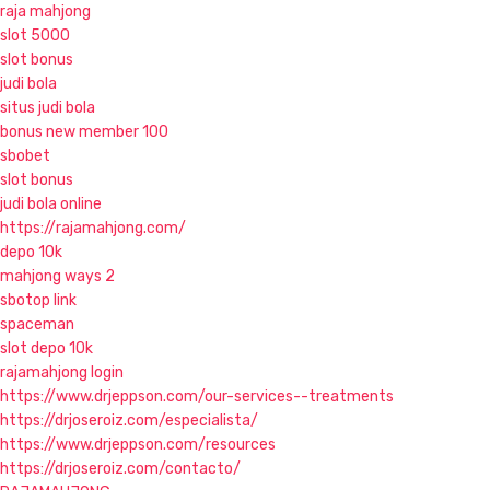
raja mahjong
slot 5000
slot bonus
judi bola
situs judi bola
bonus new member 100
sbobet
slot bonus
judi bola online
https://rajamahjong.com/
depo 10k
mahjong ways 2
sbotop link
spaceman
slot depo 10k
rajamahjong login
https://www.drjeppson.com/our-services--treatments
https://drjoseroiz.com/especialista/
https://www.drjeppson.com/resources
https://drjoseroiz.com/contacto/