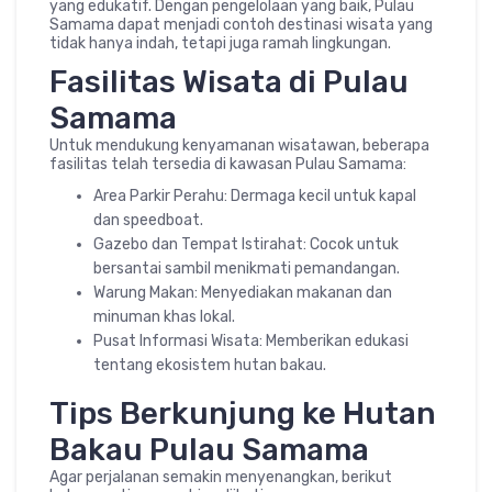
yang edukatif. Dengan pengelolaan yang baik, Pulau
Samama dapat menjadi contoh destinasi wisata yang
tidak hanya indah, tetapi juga ramah lingkungan.
Fasilitas Wisata di Pulau
Samama
Untuk mendukung kenyamanan wisatawan, beberapa
fasilitas telah tersedia di kawasan Pulau Samama:
Area Parkir Perahu: Dermaga kecil untuk kapal
dan speedboat.
Gazebo dan Tempat Istirahat: Cocok untuk
bersantai sambil menikmati pemandangan.
Warung Makan: Menyediakan makanan dan
minuman khas lokal.
Pusat Informasi Wisata: Memberikan edukasi
tentang ekosistem hutan bakau.
Tips Berkunjung ke Hutan
Bakau Pulau Samama
Agar perjalanan semakin menyenangkan, berikut