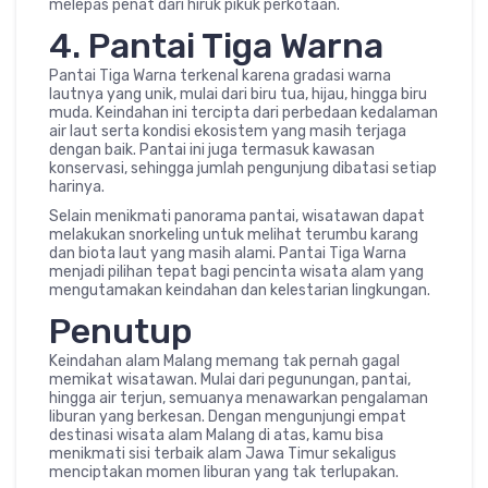
melepas penat dari hiruk pikuk perkotaan.
4. Pantai Tiga Warna
Pantai Tiga Warna terkenal karena gradasi warna
lautnya yang unik, mulai dari biru tua, hijau, hingga biru
muda. Keindahan ini tercipta dari perbedaan kedalaman
air laut serta kondisi ekosistem yang masih terjaga
dengan baik. Pantai ini juga termasuk kawasan
konservasi, sehingga jumlah pengunjung dibatasi setiap
harinya.
Selain menikmati panorama pantai, wisatawan dapat
melakukan snorkeling untuk melihat terumbu karang
dan biota laut yang masih alami. Pantai Tiga Warna
menjadi pilihan tepat bagi pencinta wisata alam yang
mengutamakan keindahan dan kelestarian lingkungan.
Penutup
Keindahan alam Malang memang tak pernah gagal
memikat wisatawan. Mulai dari pegunungan, pantai,
hingga air terjun, semuanya menawarkan pengalaman
liburan yang berkesan. Dengan mengunjungi empat
destinasi wisata alam Malang di atas, kamu bisa
menikmati sisi terbaik alam Jawa Timur sekaligus
menciptakan momen liburan yang tak terlupakan.