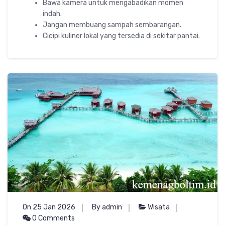
Bawa kamera untuk mengabadikan momen
indah.
Jangan membuang sampah sembarangan.
Cicipi kuliner lokal yang tersedia di sekitar pantai.
On 25 Jan 2026
By admin
Wisata
0 Comments