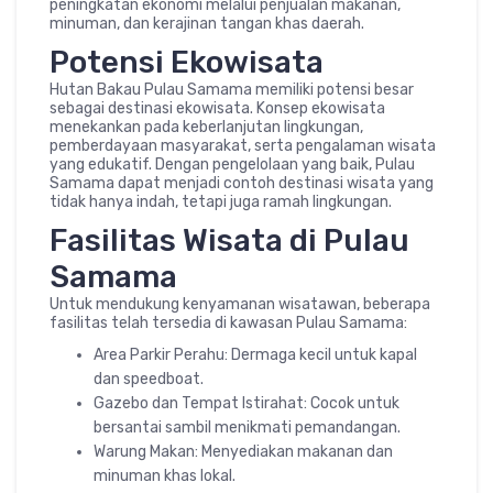
peningkatan ekonomi melalui penjualan makanan,
minuman, dan kerajinan tangan khas daerah.
Potensi Ekowisata
Hutan Bakau Pulau Samama memiliki potensi besar
sebagai destinasi ekowisata. Konsep ekowisata
menekankan pada keberlanjutan lingkungan,
pemberdayaan masyarakat, serta pengalaman wisata
yang edukatif. Dengan pengelolaan yang baik, Pulau
Samama dapat menjadi contoh destinasi wisata yang
tidak hanya indah, tetapi juga ramah lingkungan.
Fasilitas Wisata di Pulau
Samama
Untuk mendukung kenyamanan wisatawan, beberapa
fasilitas telah tersedia di kawasan Pulau Samama:
Area Parkir Perahu: Dermaga kecil untuk kapal
dan speedboat.
Gazebo dan Tempat Istirahat: Cocok untuk
bersantai sambil menikmati pemandangan.
Warung Makan: Menyediakan makanan dan
minuman khas lokal.