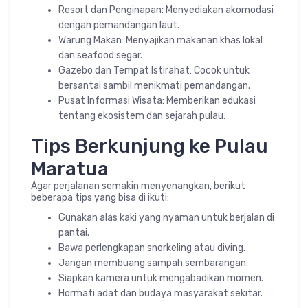
Resort dan Penginapan: Menyediakan akomodasi
dengan pemandangan laut.
Warung Makan: Menyajikan makanan khas lokal
dan seafood segar.
Gazebo dan Tempat Istirahat: Cocok untuk
bersantai sambil menikmati pemandangan.
Pusat Informasi Wisata: Memberikan edukasi
tentang ekosistem dan sejarah pulau.
Tips Berkunjung ke Pulau
Maratua
Agar perjalanan semakin menyenangkan, berikut
beberapa tips yang bisa di ikuti:
Gunakan alas kaki yang nyaman untuk berjalan di
pantai.
Bawa perlengkapan snorkeling atau diving.
Jangan membuang sampah sembarangan.
Siapkan kamera untuk mengabadikan momen.
Hormati adat dan budaya masyarakat sekitar.