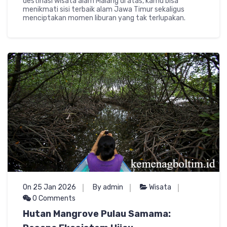
destinasi wisata alam Malang di atas, kamu bisa
menikmati sisi terbaik alam Jawa Timur sekaligus
menciptakan momen liburan yang tak terlupakan.
On 25 Jan 2026
By admin
Wisata
0 Comments
Hutan Mangrove Pulau Samama: