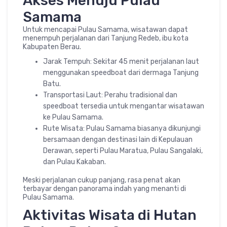
Akses Menuju Pulau
Samama
Untuk mencapai Pulau Samama, wisatawan dapat
menempuh perjalanan dari Tanjung Redeb, ibu kota
Kabupaten Berau.
Jarak Tempuh: Sekitar 45 menit perjalanan laut
menggunakan speedboat dari dermaga Tanjung
Batu.
Transportasi Laut: Perahu tradisional dan
speedboat tersedia untuk mengantar wisatawan
ke Pulau Samama.
Rute Wisata: Pulau Samama biasanya dikunjungi
bersamaan dengan destinasi lain di Kepulauan
Derawan, seperti Pulau Maratua, Pulau Sangalaki,
dan Pulau Kakaban.
Meski perjalanan cukup panjang, rasa penat akan
terbayar dengan panorama indah yang menanti di
Pulau Samama.
Aktivitas Wisata di Hutan