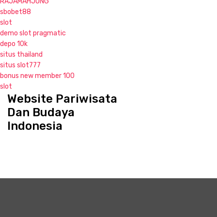
RAJAMAHJONG
sbobet88
slot
demo slot pragmatic
depo 10k
situs thailand
situs slot777
bonus new member 100
slot
Website Pariwisata
S
k
Dan Budaya
i
Indonesia
p
t
o
c
o
n
t
e
n