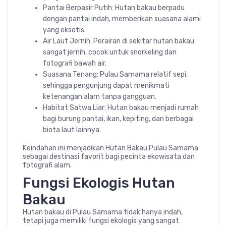
Pantai Berpasir Putih: Hutan bakau berpadu
dengan pantai indah, memberikan suasana alami
yang eksotis.
Air Laut Jernih: Perairan di sekitar hutan bakau
sangat jernih, cocok untuk snorkeling dan
fotografi bawah air.
Suasana Tenang: Pulau Samama relatif sepi,
sehingga pengunjung dapat menikmati
ketenangan alam tanpa gangguan.
Habitat Satwa Liar: Hutan bakau menjadi rumah
bagi burung pantai, ikan, kepiting, dan berbagai
biota laut lainnya.
Keindahan ini menjadikan Hutan Bakau Pulau Samama
sebagai destinasi favorit bagi pecinta ekowisata dan
fotografi alam.
Fungsi Ekologis Hutan
Bakau
Hutan bakau di Pulau Samama tidak hanya indah,
tetapi juga memiliki fungsi ekologis yang sangat