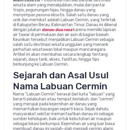
Alam Eksotis
– Indonesia memiliki banyak destinasi
wisata alam yang menakjubkan, mulai dari pantai
tropis, pegunungan hijau, hingga danau yang
menyimpan pesona eksotis. Salah satu danau yang
unik dan memikat adalah Labuan Cermin, yang terletak
di Kabupaten Berau, Kalimantan Timur. Danau ini dikenal
dengan julukan
danau dua rasa
karena memiliki lapisan
air tawar di permukaan dan air asin di bagian bawah.
Keunikan tersebut menjadikan Labuan Cermin sebagai
salah satu destinasi wisata unggulan yang menarik
perhatian wisatawan lokal maupun mancanegara.
Artikel ini akan membahas secara lengkap tentang
sejarah, daya tarik, akses, fasilitas, hingga tips
berkunjung ke Labuan Cermin.
Sejarah dan Asal Usul
Nama Labuan Cermin
Nama “Labuan Cermin” berasal dari kata “labuan” yang
berarti pelabuhan atau tempat berlabuh, dan “cermin”
yang merujuk pada kejernihan air danau yang
memantulkan bayangan seperti kaca. Sejak dahulu,
masyarakat sekitar memanfaatkan danau ini sebagai
sumber kehidupan, baik untuk kebutuhan air maupun
sebagai lokasi berkumpul. Kejernihan air yang luar biasa
membuat danau ini seolah-olah menjadi cermin alami,