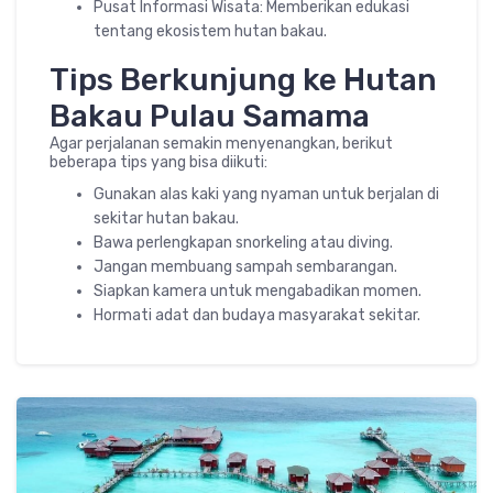
Pusat Informasi Wisata: Memberikan edukasi
tentang ekosistem hutan bakau.
Tips Berkunjung ke Hutan
Bakau Pulau Samama
Agar perjalanan semakin menyenangkan, berikut
beberapa tips yang bisa diikuti:
Gunakan alas kaki yang nyaman untuk berjalan di
sekitar hutan bakau.
Bawa perlengkapan snorkeling atau diving.
Jangan membuang sampah sembarangan.
Siapkan kamera untuk mengabadikan momen.
Hormati adat dan budaya masyarakat sekitar.