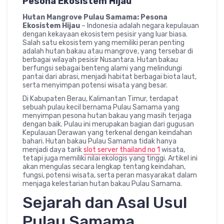
Pesona Ekosistem Hijau
Hutan Mangrove Pulau Samama: Pesona
Ekosistem Hijau
– Indonesia adalah negara kepulauan
dengan kekayaan ekosistem pesisir yang luar biasa.
Salah satu ekosistem yang memiliki peran penting
adalah hutan bakau atau mangrove, yang tersebar di
berbagai wilayah pesisir Nusantara. Hutan bakau
berfungsi sebagai benteng alami yang melindungi
pantai dari abrasi, menjadi habitat berbagai biota laut,
serta menyimpan potensi wisata yang besar.
Di Kabupaten Berau, Kalimantan Timur, terdapat
sebuah pulau kecil bernama Pulau Samama yang
menyimpan pesona hutan bakau yang masih terjaga
dengan baik. Pulau ini merupakan bagian dari gugusan
Kepulauan Derawan yang terkenal dengan keindahan
bahari. Hutan bakau Pulau Samama tidak hanya
menjadi daya tarik
slot server thailand no 1
wisata,
tetapi juga memiliki nilai ekologis yang tinggi. Artikel ini
akan mengulas secara lengkap tentang keindahan,
fungsi, potensi wisata, serta peran masyarakat dalam
menjaga kelestarian hutan bakau Pulau Samama.
Sejarah dan Asal Usul
Pulau Samama