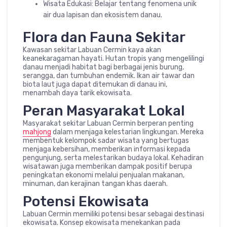
Wisata Edukasi: Belajar tentang fenomena unik
air dua lapisan dan ekosistem danau.
Flora dan Fauna Sekitar
Kawasan sekitar Labuan Cermin kaya akan
keanekaragaman hayati. Hutan tropis yang mengelilingi
danau menjadi habitat bagi berbagai jenis burung,
serangga, dan tumbuhan endemik. Ikan air tawar dan
biota laut juga dapat ditemukan di danau ini,
menambah daya tarik ekowisata.
Peran Masyarakat Lokal
Masyarakat sekitar Labuan Cermin berperan penting
mahjong
dalam menjaga kelestarian lingkungan. Mereka
membentuk kelompok sadar wisata yang bertugas
menjaga kebersihan, memberikan informasi kepada
pengunjung, serta melestarikan budaya lokal. Kehadiran
wisatawan juga memberikan dampak positif berupa
peningkatan ekonomi melalui penjualan makanan,
minuman, dan kerajinan tangan khas daerah.
Potensi Ekowisata
Labuan Cermin memiliki potensi besar sebagai destinasi
ekowisata. Konsep ekowisata menekankan pada