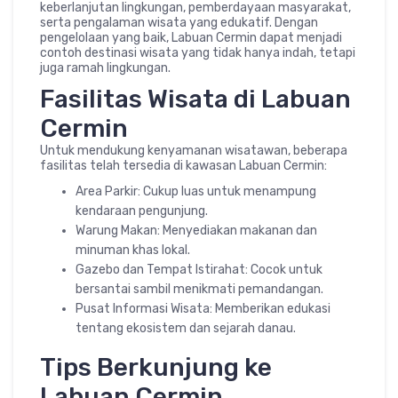
keberlanjutan lingkungan, pemberdayaan masyarakat,
serta pengalaman wisata yang edukatif. Dengan
pengelolaan yang baik, Labuan Cermin dapat menjadi
contoh destinasi wisata yang tidak hanya indah, tetapi
juga ramah lingkungan.
Fasilitas Wisata di Labuan
Cermin
Untuk mendukung kenyamanan wisatawan, beberapa
fasilitas telah tersedia di kawasan Labuan Cermin:
Area Parkir: Cukup luas untuk menampung
kendaraan pengunjung.
Warung Makan: Menyediakan makanan dan
minuman khas lokal.
Gazebo dan Tempat Istirahat: Cocok untuk
bersantai sambil menikmati pemandangan.
Pusat Informasi Wisata: Memberikan edukasi
tentang ekosistem dan sejarah danau.
Tips Berkunjung ke
Labuan Cermin