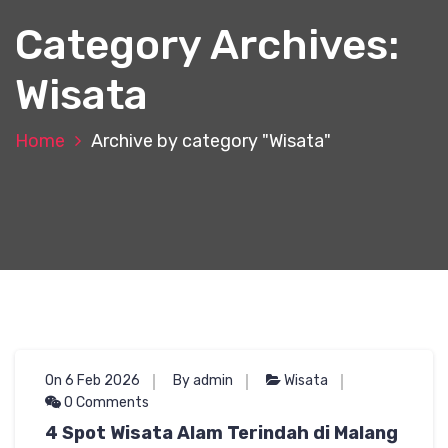
t
Category Archives:
Wisata
Home
Archive by category "Wisata"
On 6 Feb 2026
By admin
Wisata
0 Comments
4 Spot Wisata Alam Terindah di Malang