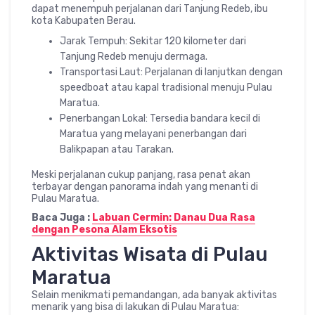
dapat menempuh perjalanan dari Tanjung Redeb, ibu
kota Kabupaten Berau.
Jarak Tempuh: Sekitar 120 kilometer dari
Tanjung Redeb menuju dermaga.
Transportasi Laut: Perjalanan di lanjutkan dengan
speedboat atau kapal tradisional menuju Pulau
Maratua.
Penerbangan Lokal: Tersedia bandara kecil di
Maratua yang melayani penerbangan dari
Balikpapan atau Tarakan.
Meski perjalanan cukup panjang, rasa penat akan
terbayar dengan panorama indah yang menanti di
Pulau Maratua.
Baca Juga :
Labuan Cermin: Danau Dua Rasa
dengan Pesona Alam Eksotis
Aktivitas Wisata di Pulau
Maratua
Selain menikmati pemandangan, ada banyak aktivitas
menarik yang bisa di lakukan di Pulau Maratua: