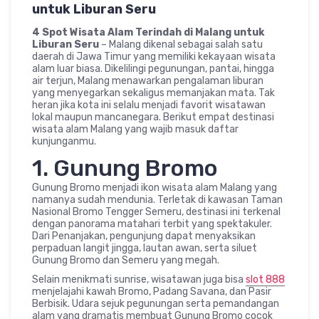
untuk Liburan Seru
4 Spot Wisata Alam Terindah di Malang untuk
Liburan Seru
– Malang dikenal sebagai salah satu
daerah di Jawa Timur yang memiliki kekayaan wisata
alam luar biasa. Dikelilingi pegunungan, pantai, hingga
air terjun, Malang menawarkan pengalaman liburan
yang menyegarkan sekaligus memanjakan mata. Tak
heran jika kota ini selalu menjadi favorit wisatawan
lokal maupun mancanegara. Berikut empat destinasi
wisata alam Malang yang wajib masuk daftar
kunjunganmu.
1. Gunung Bromo
Gunung Bromo menjadi ikon wisata alam Malang yang
namanya sudah mendunia. Terletak di kawasan Taman
Nasional Bromo Tengger Semeru, destinasi ini terkenal
dengan panorama matahari terbit yang spektakuler.
Dari Penanjakan, pengunjung dapat menyaksikan
perpaduan langit jingga, lautan awan, serta siluet
Gunung Bromo dan Semeru yang megah.
Selain menikmati sunrise, wisatawan juga bisa
slot 888
menjelajahi kawah Bromo, Padang Savana, dan Pasir
Berbisik. Udara sejuk pegunungan serta pemandangan
alam yang dramatis membuat Gunung Bromo cocok