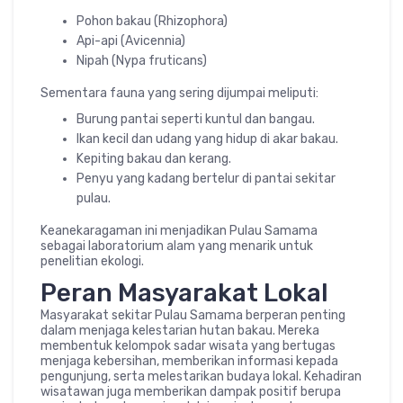
Pohon bakau (Rhizophora)
Api-api (Avicennia)
Nipah (Nypa fruticans)
Sementara fauna yang sering dijumpai meliputi:
Burung pantai seperti kuntul dan bangau.
Ikan kecil dan udang yang hidup di akar bakau.
Kepiting bakau dan kerang.
Penyu yang kadang bertelur di pantai sekitar
pulau.
Keanekaragaman ini menjadikan Pulau Samama
sebagai laboratorium alam yang menarik untuk
penelitian ekologi.
Peran Masyarakat Lokal
Masyarakat sekitar Pulau Samama berperan penting
dalam menjaga kelestarian hutan bakau. Mereka
membentuk kelompok sadar wisata yang bertugas
menjaga kebersihan, memberikan informasi kepada
pengunjung, serta melestarikan budaya lokal. Kehadiran
wisatawan juga memberikan dampak positif berupa