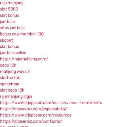
raja mahjong
slot 5000
slot bonus
judi bola
situs judi bola
bonus new member 100
sbobet
slot bonus
judi bola online
https://rajamahjong.com/
depo 10k
mahjong ways 2
sbotop link
spaceman
slot depo 10k
rajamahjong login
https://www.drjeppson.com/our-services--treatments
https://drjoseroiz.com/especialista/
https://www.drjeppson.com/resources
https://drjoseroiz.com/contacto/