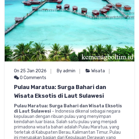
On 25 Jan 2026
By admin
Wisata
0 Comments
Pulau Maratua: Surga Bahari dan
Wisata Eksotis di Laut Sulawesi
Pulau Maratua: Surga Bahari dan Wisata Eksotis
di Laut Sulawesi
– Indonesia dikenal sebagai negara
kepulauan dengan ribuan pulau yang menyimpan
keindahan luar biasa. Salah satu pulau yang menjadi
primadona wisata bahari adalah Pulau Maratua, yang
terletak di Kabupaten Berau, Kalimantan Timur. Pulau
ini merupakan bagian dari Kepulauan Derawan yang