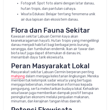
Fotografi: Spot foto alami dengan latar danau,
hutan tropis, dan pantulan cahaya.
Wisata Edukasi: Belajar tentang fenomena unik
air dua lapisan dan ekosistem danau.
Flora dan Fauna Sekitar
Kawasan sekitar Labuan Cermin kaya akan
keanekaragaman hayati. Hutan tropis yang mengelilingi
danau menjadi habitat bagi berbagai jenis burung,
serangga, dan tumbuhan endemik. Ikan air tawar dan
biota laut juga dapat ditemukan di danau ini,
menambah daya tarik ekowisata.
Peran Masyarakat Lokal
Masyarakat sekitar Labuan Cermin berperan penting
mahjong
dalam menjaga kelestarian lingkungan. Mereka
membentuk kelompok sadar wisata yang bertugas
menjaga kebersihan, memberikan informasi kepada
pengunjung, serta melestarikan budaya lokal. Kehadiran
wisatawan juga memberikan dampak positif berupa
peningkatan ekonomi melalui penjualan makanan,
minuman, dan kerajinan tangan khas daerah.
Potensi Ekowisata