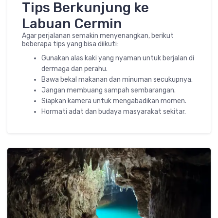
Tips Berkunjung ke
Labuan Cermin
Agar perjalanan semakin menyenangkan, berikut
beberapa tips yang bisa diikuti:
Gunakan alas kaki yang nyaman untuk berjalan di
dermaga dan perahu.
Bawa bekal makanan dan minuman secukupnya.
Jangan membuang sampah sembarangan.
Siapkan kamera untuk mengabadikan momen.
Hormati adat dan budaya masyarakat sekitar.