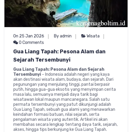
On 25 Jan 2026
By admin
Wisata
0 Comments
Gua Liang Tapah: Pesona Alam dan
Sejarah Tersembunyi
Gua Liang Tapah: Pesona Alam dan Sejarah
Tersembunyi
– Indonesia adalah negeri yang kaya
akan destinasi wisata alam, budaya, dan sejarah. Dari
pegunungan yang menjulang tinggi, pantai berpasir
putih, hingga gua-gua eksotis yang menyimpan cerita
masa lalu, semuanya menjadi daya tarik bagi
wisatawan lokal maupun mancanegara. Salah satu
permata tersembunyi yang patut dikunjungi adalah
Gua Liang Tapah, sebuah gua alami yang menawarkan
keindahan formasi batuan, nilai sejarah, serta
pengalaman wisata yang autentik. Artikel ini akan
membahas secara lengkap tentang daya tarik, sejarah,
akses, hingga tips berkunjung ke Gua Liang Tapah.