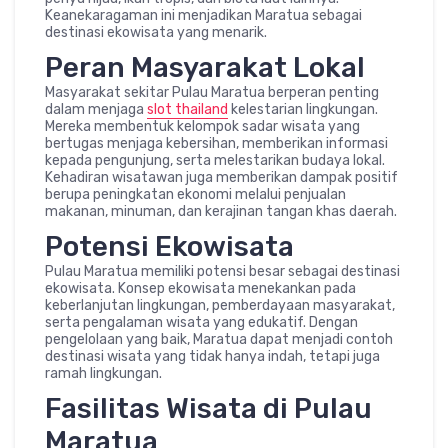
Keanekaragaman ini menjadikan Maratua sebagai
destinasi ekowisata yang menarik.
Peran Masyarakat Lokal
Masyarakat sekitar Pulau Maratua berperan penting
dalam menjaga
slot thailand
kelestarian lingkungan.
Mereka membentuk kelompok sadar wisata yang
bertugas menjaga kebersihan, memberikan informasi
kepada pengunjung, serta melestarikan budaya lokal.
Kehadiran wisatawan juga memberikan dampak positif
berupa peningkatan ekonomi melalui penjualan
makanan, minuman, dan kerajinan tangan khas daerah.
Potensi Ekowisata
Pulau Maratua memiliki potensi besar sebagai destinasi
ekowisata. Konsep ekowisata menekankan pada
keberlanjutan lingkungan, pemberdayaan masyarakat,
serta pengalaman wisata yang edukatif. Dengan
pengelolaan yang baik, Maratua dapat menjadi contoh
destinasi wisata yang tidak hanya indah, tetapi juga
ramah lingkungan.
Fasilitas Wisata di Pulau
Maratua