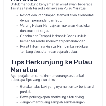
Untuk mendukung kenyamanan wisatawan, beberapa
fasilitas telah tersedia di kawasan Pulau Maratua:
Resort dan Penginapan: Menyediakan akomodasi
dengan pemandangan laut.
Warung Makan: Menyajikan makanan khas lokal
dan seafood segar.
Gazebo dan Tempat Istirahat: Cocok untuk
bersantai sambil menikmati pemandangan.
Pusat Informasi Wisata: Memberikan edukasi
tentang ekosistem dan sejarah pulau.
Tips Berkunjung ke Pulau
Maratua
Agar perjalanan semakin menyenangkan, berikut
beberapa tips yang bisa di ikuti:
Gunakan alas kaki yang nyaman untuk berjalan di
pantai.
Bawa perlengkapan snorkeling atau diving.
Jangan membuang sampah sembarangan.