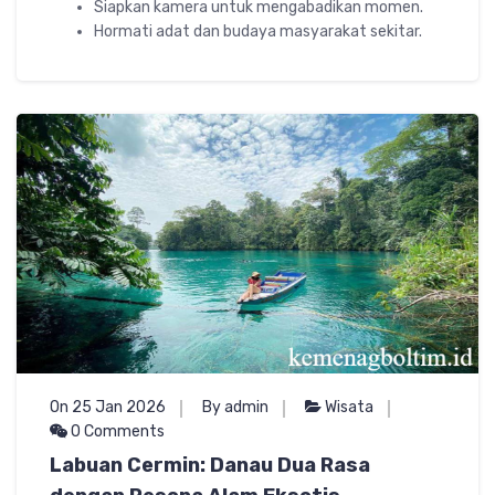
Siapkan kamera untuk mengabadikan momen.
Hormati adat dan budaya masyarakat sekitar.
On 25 Jan 2026
By admin
Wisata
0 Comments
Labuan Cermin: Danau Dua Rasa