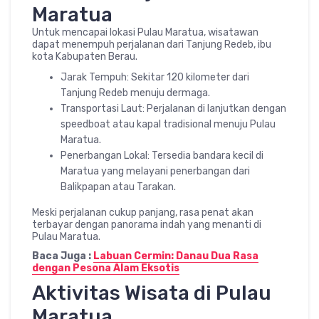
Maratua
Untuk mencapai lokasi Pulau Maratua, wisatawan
dapat menempuh perjalanan dari Tanjung Redeb, ibu
kota Kabupaten Berau.
Jarak Tempuh: Sekitar 120 kilometer dari
Tanjung Redeb menuju dermaga.
Transportasi Laut: Perjalanan di lanjutkan dengan
speedboat atau kapal tradisional menuju Pulau
Maratua.
Penerbangan Lokal: Tersedia bandara kecil di
Maratua yang melayani penerbangan dari
Balikpapan atau Tarakan.
Meski perjalanan cukup panjang, rasa penat akan
terbayar dengan panorama indah yang menanti di
Pulau Maratua.
Baca Juga :
Labuan Cermin: Danau Dua Rasa
dengan Pesona Alam Eksotis
Aktivitas Wisata di Pulau
Maratua