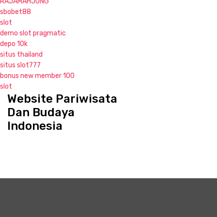
RAJAMAHJONG
sbobet88
slot
demo slot pragmatic
depo 10k
situs thailand
situs slot777
bonus new member 100
slot
Website Pariwisata
S
k
Dan Budaya
i
Indonesia
p
t
o
c
o
n
t
e
n