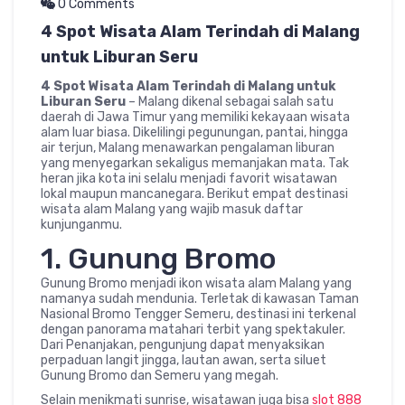
0 Comments
4 Spot Wisata Alam Terindah di Malang
untuk Liburan Seru
4 Spot Wisata Alam Terindah di Malang untuk
Liburan Seru
– Malang dikenal sebagai salah satu
daerah di Jawa Timur yang memiliki kekayaan wisata
alam luar biasa. Dikelilingi pegunungan, pantai, hingga
air terjun, Malang menawarkan pengalaman liburan
yang menyegarkan sekaligus memanjakan mata. Tak
heran jika kota ini selalu menjadi favorit wisatawan
lokal maupun mancanegara. Berikut empat destinasi
wisata alam Malang yang wajib masuk daftar
kunjunganmu.
1. Gunung Bromo
Gunung Bromo menjadi ikon wisata alam Malang yang
namanya sudah mendunia. Terletak di kawasan Taman
Nasional Bromo Tengger Semeru, destinasi ini terkenal
dengan panorama matahari terbit yang spektakuler.
Dari Penanjakan, pengunjung dapat menyaksikan
perpaduan langit jingga, lautan awan, serta siluet
Gunung Bromo dan Semeru yang megah.
Selain menikmati sunrise, wisatawan juga bisa
slot 888