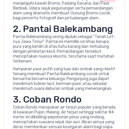
menjelajahi kawah Bromo, Padang Savana, dan Pasir
Berbisik. Udara sejuk pegunungan serta pemandangan
alam yang dramatis membuat Gunung Bromo cocok
bagi pencinta fotografi dan petualangan alam.
2. Pantai Balekambang
Pantai Balekambang sering dijuluki sebagai “Tanah Lot-
nya Jawa Timur”. Pantai ini memiliki ciri khas berupa
pura yang berdiri di atas batu karang dan terhubung
dengan jembatan kecil. Pemandangan tersebut
menciptakan nuansa eksotis, terutama saat matahari
terbenam.
Hamparan pasir putih yang luas dan ombak yang relatif
tenang membuat Pantai Balekambang cocok untuk
bersantai bersama keluarga. Pengunjung juga dapat
menikmati kuliner laut, bermain pasir, atau sekadar
menikmati suara deburan ombak yang menenangkan.
3. Coban Rondo
Coban Rondo merupakan air terjun populer yang berada
di kawasan Pujon, Malang. Air terjun setinggi sekitar 84
meter ini dikelilingi pepohonan pinus yang rindang,
menciptakan suasana sejuk dan asri. Aliran airnya yang
deras memberikan sensasi kesegaran alami bagi siapa