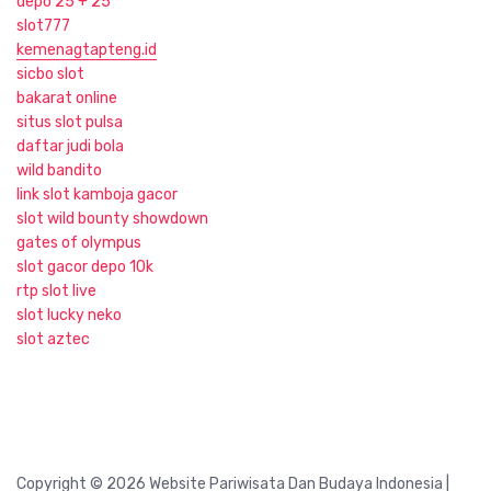
depo 25 + 25
slot777
kemenagtapteng.id
sicbo slot
bakarat online
situs slot pulsa
daftar judi bola
wild bandito
link slot kamboja gacor
slot wild bounty showdown
gates of olympus
slot gacor depo 10k
rtp slot live
slot lucky neko
slot aztec
Copyright © 2026 Website Pariwisata Dan Budaya Indonesia |