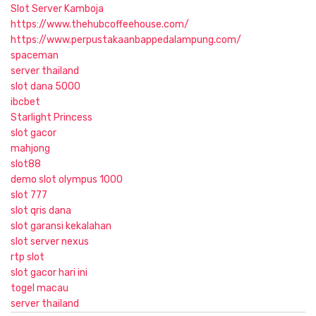
Slot Server Kamboja
https://www.thehubcoffeehouse.com/
https://www.perpustakaanbappedalampung.com/
spaceman
server thailand
slot dana 5000
ibcbet
Starlight Princess
slot gacor
mahjong
slot88
demo slot olympus 1000
slot 777
slot qris dana
slot garansi kekalahan
slot server nexus
rtp slot
slot gacor hari ini
togel macau
server thailand