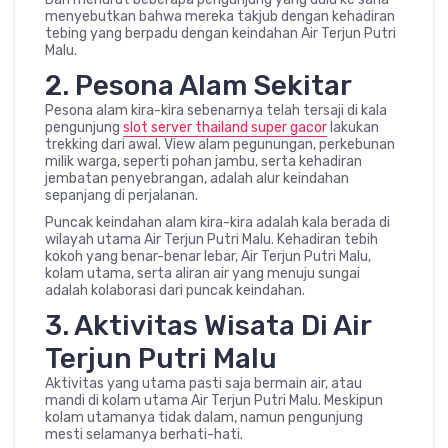
menyebutkan bahwa mereka takjub dengan kehadiran
tebing yang berpadu dengan keindahan Air Terjun Putri
Malu.
2. Pesona Alam Sekitar
Pesona alam kira-kira sebenarnya telah tersaji di kala
pengunjung
slot server thailand super gacor
lakukan
trekking dari awal. View alam pegunungan, perkebunan
milik warga, seperti pohan jambu, serta kehadiran
jembatan penyebrangan, adalah alur keindahan
sepanjang di perjalanan.
Puncak keindahan alam kira-kira adalah kala berada di
wilayah utama Air Terjun Putri Malu. Kehadiran tebih
kokoh yang benar-benar lebar, Air Terjun Putri Malu,
kolam utama, serta aliran air yang menuju sungai
adalah kolaborasi dari puncak keindahan.
3. Aktivitas Wisata Di Air
Terjun Putri Malu
Aktivitas yang utama pasti saja bermain air, atau
mandi di kolam utama Air Terjun Putri Malu. Meskipun
kolam utamanya tidak dalam, namun pengunjung
mesti selamanya berhati-hati.