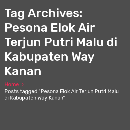
t
Tag Archives:
Pesona Elok Air
Terjun Putri Malu di
Kabupaten Way
Kanan
Home
Posts tagged "Pesona Elok Air Terjun Putri Malu
di Kabupaten Way Kanan"