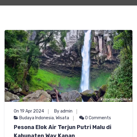
On 19 Apr 2024
By admin
Budaya Indonesia
,
Wisata
0 Comments
Pesona Elok Air Terjun Putri Malu di
Kabupaten Way Kanan