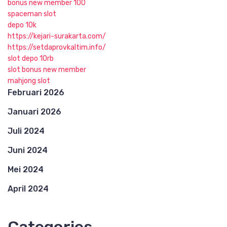
bonus new member 100
spaceman slot
depo 10k
https://kejari-surakarta.com/
https://setdaprovkaltim.info/
slot depo 10rb
slot bonus new member
mahjong slot
Februari 2026
Januari 2026
Juli 2024
Juni 2024
Mei 2024
April 2024