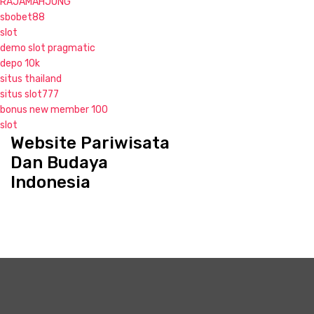
RAJAMAHJONG
sbobet88
slot
demo slot pragmatic
depo 10k
situs thailand
situs slot777
bonus new member 100
slot
Website Pariwisata
S
k
Dan Budaya
i
Indonesia
p
t
o
c
o
n
t
e
n