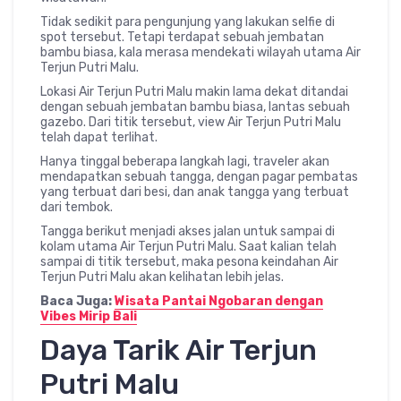
Tidak sedikit para pengunjung yang lakukan selfie di
spot tersebut. Tetapi terdapat sebuah jembatan
bambu biasa, kala merasa mendekati wilayah utama Air
Terjun Putri Malu.
Lokasi Air Terjun Putri Malu makin lama dekat ditandai
dengan sebuah jembatan bambu biasa, lantas sebuah
gazebo. Dari titik tersebut, view Air Terjun Putri Malu
telah dapat terlihat.
Hanya tinggal beberapa langkah lagi, traveler akan
mendapatkan sebuah tangga, dengan pagar pembatas
yang terbuat dari besi, dan anak tangga yang terbuat
dari tembok.
Tangga berikut menjadi akses jalan untuk sampai di
kolam utama Air Terjun Putri Malu. Saat kalian telah
sampai di titik tersebut, maka pesona keindahan Air
Terjun Putri Malu akan kelihatan lebih jelas.
Baca Juga:
Wisata Pantai Ngobaran dengan
Vibes Mirip Bali
Daya Tarik Air Terjun
Putri Malu