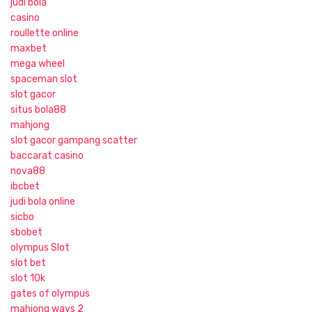
judi bola
casino
roullette online
maxbet
mega wheel
spaceman slot
slot gacor
situs bola88
mahjong
slot gacor gampang scatter
baccarat casino
nova88
ibcbet
judi bola online
sicbo
sbobet
olympus Slot
slot bet
slot 10k
gates of olympus
mahjong ways 2