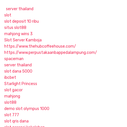
server thailand
slot
slot deposit 10 ribu
situs slot88
mahjong wins 3
Slot Server Kamboja
https://www.thehubcoffeehouse.com/
https://www.perpustakaanbappedalampung.com/
spaceman
server thailand
slot dana 5000
ibcbet
Starlight Princess
slot gacor
mahjong
slot88
demo slot olympus 1000
slot 777
slot qris dana