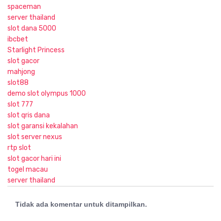
spaceman
server thailand
slot dana 5000
ibcbet
Starlight Princess
slot gacor
mahjong
slot88
demo slot olympus 1000
slot 777
slot qris dana
slot garansi kekalahan
slot server nexus
rtp slot
slot gacor hari ini
togel macau
server thailand
Tidak ada komentar untuk ditampilkan.