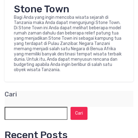
Stone Town
Bagi Anda yang ingin mencoba wisata sejarah di
Tanzania maka Anda dapat mengunjungi Stone Town.
Di Stone Town ini Anda dapat melihat beberapa model
rumah zaman dahulu dan beberapa relief patung tua
yang menjadikan Stone Town ini sebagai kampung tua
yang terdapat di Pulau Zanzibar. Negara Tanzani
memang menjadi salah satu Negara di Benua Afrika
yang memiliki banyak destinasi tempat wisata terbaik
dunia. Untuk itu, Anda dapat menyusun rencana dan
budgeting apabila Anda ingin berlibur di salah satu
obyek wisata Tanzania.
Cari
Cari
Recent Posts