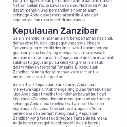
yang mengakibatkan perubahan warna pada air Danau
Natron. Selain itu, di kawasan Danau Natron ini Anda
dapat mengunjungi pemandian air panas alami
sehingga Anda dapat merelaksasi diri Anda dari
kepenatan dan rasa capek di perjalanan.
Kepulauan Zanzibar
Selain memiliki keindahan alam berupa taman nasional,
danau eksotik, dan juga pegunungannya. Negara
Tanzania juga memiliki destinasi wisata alam berupa
gugusan pulau kecil yang menjadi salah satu wisata
andalan dari Tanzania. Ya, Kepulauan Zanzibar ini adalah
salah satu gugusan pulau kecil yang masih masuk
dalam wilayah teritorial Tanzania. Di Kepulauan
Zanzibar ini Anda dapat menyewa resort untuk
bermalam di sekitar pantai.
Selain itu, di Kepulauan Zanzibar ini Anda daat
menyewa kapal untuk mengelilingi pulau tersebut dan
juga Anda dapat melihat keindahan bawah laut dari
Kepulauan Zanzibar dengan menggunakan alat selam
sehingga Anda dapat melihat satwa laut khas dari
Kepulauan Zanzibar. Oleh sebab itu, apabila Anda
berencana dan berniat mengunjungi Kepulauan
Zanzibar yang terletak di Negara Tanzania ini, maka
Anda harus merogoh kocek sedikit dalam karena