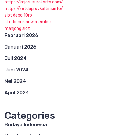
https://kejari-surakarta.com/
https://setdaprovkaltim.info/
slot depo 10rb
slot bonus new member
mahjong slot
Februari 2026
Januari 2026
Juli 2024
Juni 2024
Mei 2024
April 2024
Categories
Budaya Indonesia