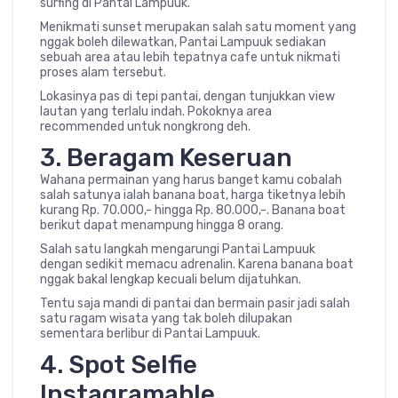
surfing di Pantai Lampuuk.
Menikmati sunset merupakan salah satu moment yang
nggak boleh dilewatkan, Pantai Lampuuk sediakan
sebuah area atau lebih tepatnya cafe untuk nikmati
proses alam tersebut.
Lokasinya pas di tepi pantai, dengan tunjukkan view
lautan yang terlalu indah. Pokoknya area
recommended untuk nongkrong deh.
3. Beragam Keseruan
Wahana permainan yang harus banget kamu cobalah
salah satunya ialah banana boat, harga tiketnya lebih
kurang Rp. 70.000,- hingga Rp. 80.000,-. Banana boat
berikut dapat menampung hingga 8 orang.
Salah satu langkah mengarungi Pantai Lampuuk
dengan sedikit memacu adrenalin. Karena banana boat
nggak bakal lengkap kecuali belum dijatuhkan.
Tentu saja mandi di pantai dan bermain pasir jadi salah
satu ragam wisata yang tak boleh dilupakan
sementara berlibur di Pantai Lampuuk.
4. Spot Selfie
Instagramable