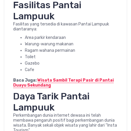
Fasilitas Pantai
Lampuuk
Fasilitas yang tersedia di kawasan Pantai Lampuuk
diantaranya:
Area parkir kendaraan
Warung-warung makanan
Ragam wahana permainan
Toilet
Gazebo
Cafe
Baca Juga:
Wisata Sambil Terapi Pasir di Pantai
Duayu Sekundang
Daya Tarik Pantai
Lampuuk
Perkembangan dunia internet dewasa ini telah
membawa pengaruh positif bagi perkembangan dunia
wisata. Banyak sekali objek wisata yang lahir dari “Insta
Tourism”.