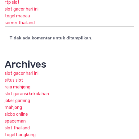
rtp slot
slot gacor hari ini
togel macau
server thailand
Tidak ada komentar untuk ditampilkan.
Archives
slot gacor hari ini
situs slot
raja mahjong
slot garansi kekalahan
joker gaming
mahjong
sicbo online
spaceman
slot thailand
togel hongkong