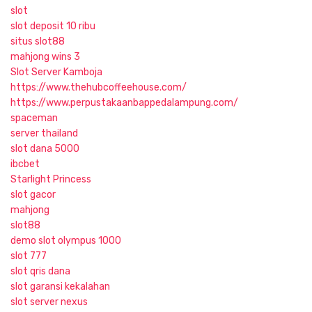
slot
slot deposit 10 ribu
situs slot88
mahjong wins 3
Slot Server Kamboja
https://www.thehubcoffeehouse.com/
https://www.perpustakaanbappedalampung.com/
spaceman
server thailand
slot dana 5000
ibcbet
Starlight Princess
slot gacor
mahjong
slot88
demo slot olympus 1000
slot 777
slot qris dana
slot garansi kekalahan
slot server nexus