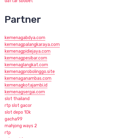
daftar sbobet
Partner
kemenagabdya.com
kemenagpalangkaraya.com
kemenagpidiejaya.com
kemenagpesibar.com
kemenaglangkat.com
kemenagprobolinggo.site
kemenaganambas.com
kemenagkotajambi.id
kemenagsergai.com
slot thailand
rtp slot gacor
slot depo 10k
gacha99
mahjong ways 2
rtp