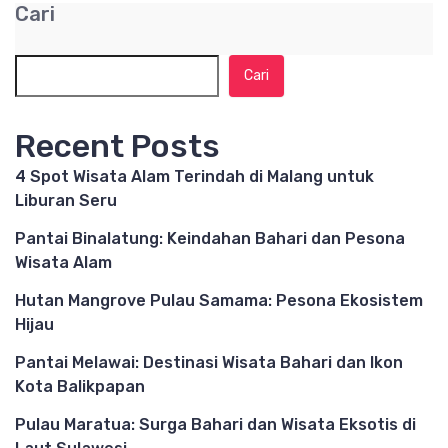
Cari
Cari
Recent Posts
4 Spot Wisata Alam Terindah di Malang untuk
Liburan Seru
Pantai Binalatung: Keindahan Bahari dan Pesona
Wisata Alam
Hutan Mangrove Pulau Samama: Pesona Ekosistem
Hijau
Pantai Melawai: Destinasi Wisata Bahari dan Ikon
Kota Balikpapan
Pulau Maratua: Surga Bahari dan Wisata Eksotis di