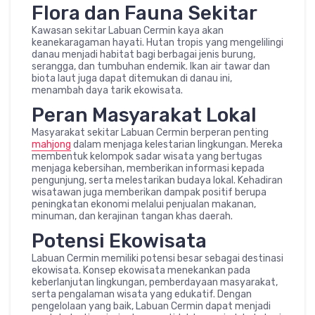
Flora dan Fauna Sekitar
Kawasan sekitar Labuan Cermin kaya akan
keanekaragaman hayati. Hutan tropis yang mengelilingi
danau menjadi habitat bagi berbagai jenis burung,
serangga, dan tumbuhan endemik. Ikan air tawar dan
biota laut juga dapat ditemukan di danau ini,
menambah daya tarik ekowisata.
Peran Masyarakat Lokal
Masyarakat sekitar Labuan Cermin berperan penting
mahjong
dalam menjaga kelestarian lingkungan. Mereka
membentuk kelompok sadar wisata yang bertugas
menjaga kebersihan, memberikan informasi kepada
pengunjung, serta melestarikan budaya lokal. Kehadiran
wisatawan juga memberikan dampak positif berupa
peningkatan ekonomi melalui penjualan makanan,
minuman, dan kerajinan tangan khas daerah.
Potensi Ekowisata
Labuan Cermin memiliki potensi besar sebagai destinasi
ekowisata. Konsep ekowisata menekankan pada
keberlanjutan lingkungan, pemberdayaan masyarakat,
serta pengalaman wisata yang edukatif. Dengan
pengelolaan yang baik, Labuan Cermin dapat menjadi