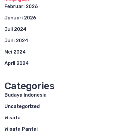
Februari 2026
Januari 2026
Juli 2024
Juni 2024
Mei 2024
April 2024
Categories
Budaya Indonesia
Uncategorized
Wisata
Wisata Pantai