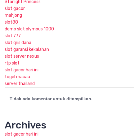
Starlight Princess
slot gacor
mahjong
slot88
demo slot olympus 1000
slot 777
slot qris dana
slot garansi kekalahan
slot server nexus
rtp slot
slot gacor hari ini
togel macau
server thailand
Tidak ada komentar untuk ditampilkan.
Archives
slot gacor hari ini