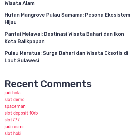
Wisata Alam
Hutan Mangrove Pulau Samama: Pesona Ekosistem
Hijau
Pantai Melawai: Destinasi Wisata Bahari dan Ikon
Kota Balikpapan
Pulau Maratua: Surga Bahari dan Wisata Eksotis di
Laut Sulawesi
Recent Comments
judi bola
slot demo
spaceman
slot deposit 10rb
slot777
judi resmi
slot hoki