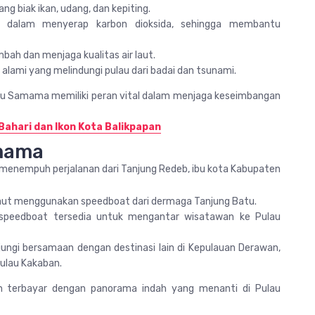
g biak ikan, udang, dan kepiting.
n dalam menyerap karbon dioksida, sehingga membantu
bah dan menjaga kualitas air laut.
 alami yang melindungi pulau dari badai dan tsunami.
lau Samama memiliki peran vital dalam menjaga keseimbangan
Bahari dan Ikon Kota Balikpapan
mama
enempuh perjalanan dari Tanjung Redeb, ibu kota Kabupaten
laut menggunakan speedboat dari dermaga Tanjung Batu.
n speedboat tersedia untuk mengantar wisatawan ke Pulau
ungi bersamaan dengan destinasi lain di Kepulauan Derawan,
Pulau Kakaban.
an terbayar dengan panorama indah yang menanti di Pulau