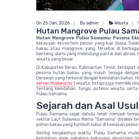
On 25 Jan, 2026
By admin
Wisata
Hutan Mangrove Pulau Sama
Hutan Mangrove Pulau Samama: Pesona Eko
kekayaan ekosistem pesisir yang luar biasa. Sal
bakau atau mangrove, yang tersebar di berbagai
benteng alami yang melindungi pantai dari abrasi,
wisata yang besar.
Di Kabupaten Berau, Kalimantan Timur, terdapa
pesona hutan bakau yang masih terjaga dengan 
Derawan yang terkenal dengan keindahan bahari. 
server thailand no 1
wisata, tetapi juga memiliki nil
tentang keindahan, fungsi, potensi wisata, ser
Pulau Samama.
Sejarah dan Asal Usu
Pulau Samama sejak dahulu telah menjadi tempat
sekitar Laut Sulawesi. Nama “Samama” diyakini be
pohon bakau yang tumbuh subur di kawasan pesisir 
Seiring berjalannya waktu, Pulau Samama mulai
keindahan alam sekaligus kekayaan ekosistem 