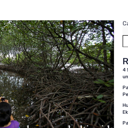
C
R
4 
un
Pa
Pe
Hu
Ek
Pa