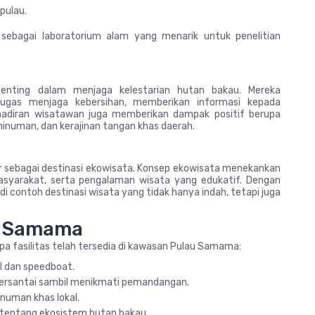
pulau.
ebagai laboratorium alam yang menarik untuk penelitian
enting dalam menjaga kelestarian hutan bakau. Mereka
gas menjaga kebersihan, memberikan informasi kepada
ehadiran wisatawan juga memberikan dampak positif berupa
inuman, dan kerajinan tangan khas daerah.
 sebagai destinasi ekowisata. Konsep ekowisata menekankan
asyarakat, serta pengalaman wisata yang edukatif. Dengan
 contoh destinasi wisata yang tidak hanya indah, tetapi juga
au Samama
fasilitas telah tersedia di kawasan Pulau Samama:
al dan speedboat.
bersantai sambil menikmati pemandangan.
uman khas lokal.
 tentang ekosistem hutan bakau.