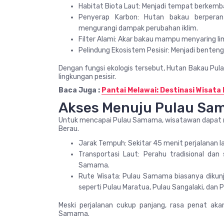
Habitat Biota Laut: Menjadi tempat berkemban
Penyerap Karbon: Hutan bakau berpera
mengurangi dampak perubahan iklim.
Filter Alami: Akar bakau mampu menyaring lim
Pelindung Ekosistem Pesisir: Menjadi benteng
Dengan fungsi ekologis tersebut, Hutan Bakau Pu
lingkungan pesisir.
Baca Juga :
Pantai Melawai: Destinasi Wisata 
Akses Menuju Pulau Sa
Untuk mencapai Pulau Samama, wisatawan dapat m
Berau.
Jarak Tempuh: Sekitar 45 menit perjalanan 
Transportasi Laut: Perahu tradisional da
Samama.
Rute Wisata: Pulau Samama biasanya dikunj
seperti Pulau Maratua, Pulau Sangalaki, dan 
Meski perjalanan cukup panjang, rasa penat ak
Samama.