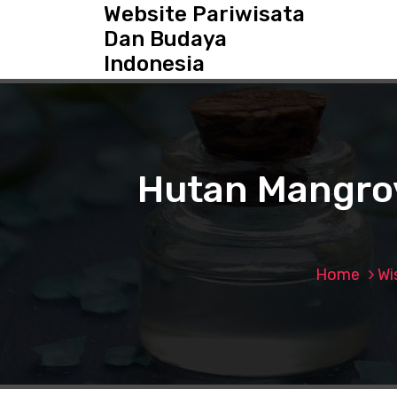
S
Website Pariwisata
k
Dan Budaya
i
Indonesia
p
t
o
c
o
n
Hutan Mangro
t
e
n
t
Home
Wi