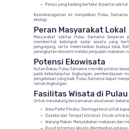
Penyu yang kadang bertelur di pantai sekitar 
Keanekaragaman ini menjadikan Pulau Samama s
ekologi.
Peran Masyarakat Lokal
Masyarakat sekitar Pulau Samama berperan p
membentuk kelompok sadar wisata yang bertu
pengunjung, serta melestarikan budaya lokal. K
peningkatan ekonomi melalui penjualan makanan, m
Potensi Ekowisata
Hutan Bakau Pulau Samama memiliki potensi besar
pada keberlanjutan lingkungan, pemberdayaan m
pengelolaan yang baik, Pulau Samama dapat menjadi
ramah lingkungan.
Fasilitas Wisata di Pul
Untuk mendukung kenyamanan wisatawan, beberapa 
Area Parkir Perahu: Dermaga kecil untuk kap
Gazebo dan Tempat Istirahat: Cocok untuk 
Warung Makan: Menyediakan makanan dan min
Pusat Informasi Wisata: Memberikan edukasi