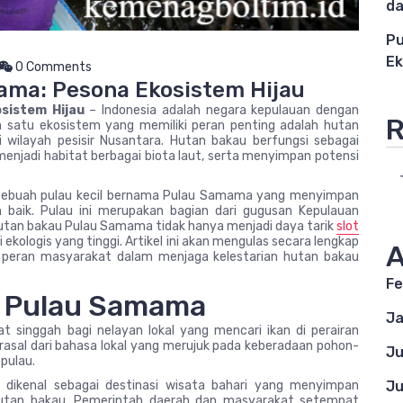
da
Pu
Ek
0 Comments
ma: Pesona Ekosistem Hijau
sistem Hijau
– Indonesia adalah negara kepulauan dengan
R
ah satu ekosistem yang memiliki peran penting adalah hutan
 wilayah pesisir Nusantara. Hutan bakau berfungsi sebagai
 menjadi habitat berbagai biota laut, serta menyimpan potensi
t sebuah pulau kecil bernama Pulau Samama yang menyimpan
baik. Pulau ini merupakan bagian dari gugusan Kepulauan
Hutan bakau Pulau Samama tidak hanya menjadi daya tarik
slot
ai ekologis yang tinggi. Artikel ini akan mengulas secara lengkap
A
ta peran masyarakat dalam menjaga kelestarian hutan bakau
Fe
l Pulau Samama
Ja
 singgah bagi nelayan lokal yang mencari ikan di perairan
rasal dari bahasa lokal yang merujuk pada keberadaan pohon-
Ju
pulau.
 dikenal sebagai destinasi wisata bahari yang menyimpan
Ju
hutan bakau. Pemerintah daerah dan masyarakat setempat