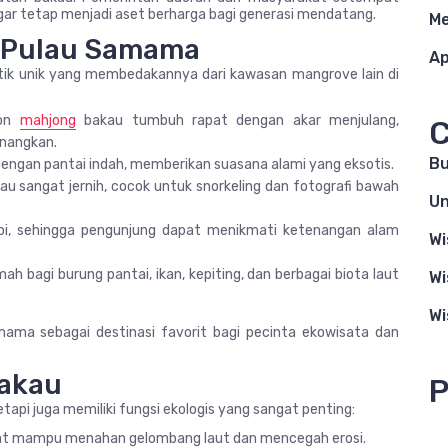
gar tetap menjadi aset berharga bagi generasi mendatang.
Me
 Pulau Samama
Ap
tik unik yang membedakannya dari kawasan mangrove lain di
hon
mahjong
bakau tumbuh rapat dengan akar menjulang,
C
nangkan.
Bu
dengan pantai indah, memberikan suasana alami yang eksotis.
akau sangat jernih, cocok untuk snorkeling dan fotografi bawah
Un
pi, sehingga pengunjung dapat menikmati ketenangan alam
Wi
h bagi burung pantai, ikan, kepiting, dan berbagai biota laut
Wi
Wi
ama sebagai destinasi favorit bagi pecinta ekowisata dan
Bakau
P
api juga memiliki fungsi ekologis yang sangat penting:
uat mampu menahan gelombang laut dan mencegah erosi.