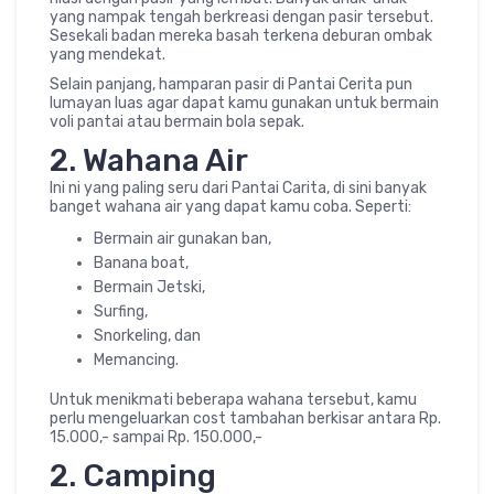
yang nampak tengah berkreasi dengan pasir tersebut.
Sesekali badan mereka basah terkena deburan ombak
yang mendekat.
Selain panjang, hamparan pasir di Pantai Cerita pun
lumayan luas agar dapat kamu gunakan untuk bermain
voli pantai atau bermain bola sepak.
2. Wahana Air
Ini ni yang paling seru dari Pantai Carita, di sini banyak
banget wahana air yang dapat kamu coba. Seperti:
Bermain air gunakan ban,
Banana boat,
Bermain Jetski,
Surfing,
Snorkeling, dan
Memancing.
Untuk menikmati beberapa wahana tersebut, kamu
perlu mengeluarkan cost tambahan berkisar antara Rp.
15.000,- sampai Rp. 150.000,-
2. Camping