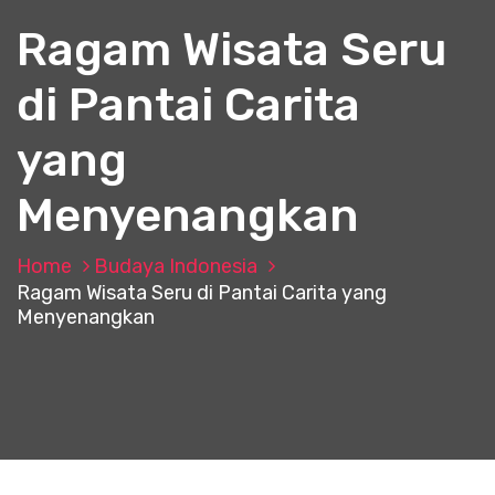
t
Ragam Wisata Seru
di Pantai Carita
yang
Menyenangkan
Home
Budaya Indonesia
Ragam Wisata Seru di Pantai Carita yang
Menyenangkan