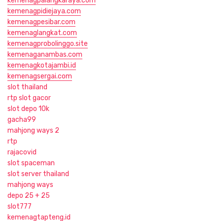
kemenagpalangkaraya.com
kemenagpidiejaya.com
kemenagpesibar.com
kemenaglangkat.com
kemenagprobolinggo.site
kemenaganambas.com
kemenagkotajambi.id
kemenagsergai.com
slot thailand
rtp slot gacor
slot depo 10k
gacha99
mahjong ways 2
rtp
rajacovid
slot spaceman
slot server thailand
mahjong ways
depo 25 + 25
slot777
kemenagtapteng.id