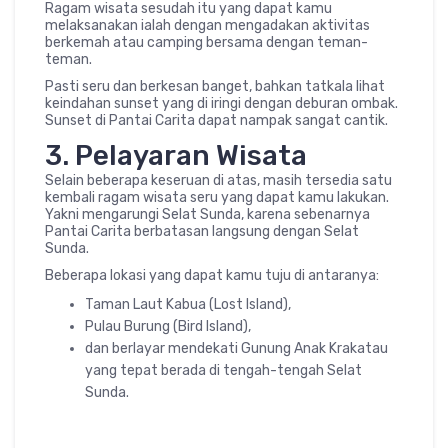
Ragam wisata sesudah itu yang dapat kamu
melaksanakan ialah dengan mengadakan aktivitas
berkemah atau camping bersama dengan teman-
teman.
Pasti seru dan berkesan banget, bahkan tatkala lihat
keindahan sunset yang di iringi dengan deburan ombak.
Sunset di Pantai Carita dapat nampak sangat cantik.
3. Pelayaran Wisata
Selain beberapa keseruan di atas, masih tersedia satu
kembali ragam wisata seru yang dapat kamu lakukan.
Yakni mengarungi Selat Sunda, karena sebenarnya
Pantai Carita berbatasan langsung dengan Selat
Sunda.
Beberapa lokasi yang dapat kamu tuju di antaranya:
Taman Laut Kabua (Lost Island),
Pulau Burung (Bird Island),
dan berlayar mendekati Gunung Anak Krakatau
yang tepat berada di tengah-tengah Selat
Sunda.