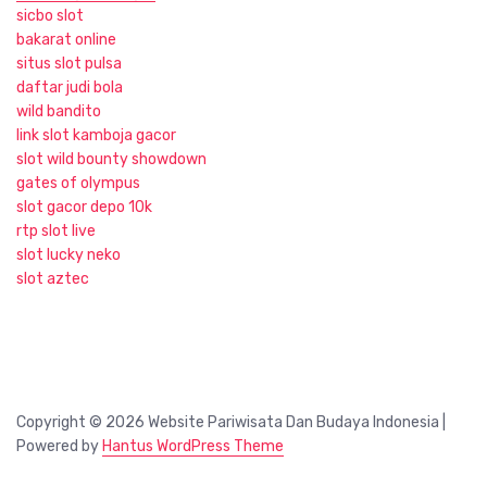
sicbo slot
bakarat online
situs slot pulsa
daftar judi bola
wild bandito
link slot kamboja gacor
slot wild bounty showdown
gates of olympus
slot gacor depo 10k
rtp slot live
slot lucky neko
slot aztec
Copyright © 2026 Website Pariwisata Dan Budaya Indonesia |
Powered by
Hantus WordPress Theme