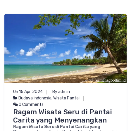
On 15 Apr, 2024
By admin
Budaya Indonesia
,
Wisata Pantai
0 Comments
Ragam Wisata Seru di Pantai
Carita yang Menyenangkan
Ragam Wisata Seru di Pantai Carita yang