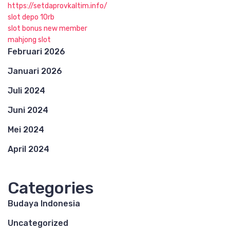
https://setdaprovkaltim.info/
slot depo 10rb
slot bonus new member
mahjong slot
Februari 2026
Januari 2026
Juli 2024
Juni 2024
Mei 2024
April 2024
Categories
Budaya Indonesia
Uncategorized