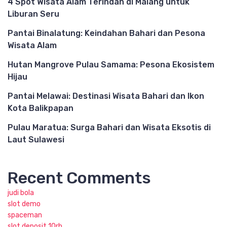
4 Spot Wisata Alam Terindah di Malang untuk
Liburan Seru
Pantai Binalatung: Keindahan Bahari dan Pesona
Wisata Alam
Hutan Mangrove Pulau Samama: Pesona Ekosistem
Hijau
Pantai Melawai: Destinasi Wisata Bahari dan Ikon
Kota Balikpapan
Pulau Maratua: Surga Bahari dan Wisata Eksotis di
Laut Sulawesi
Recent Comments
judi bola
slot demo
spaceman
slot deposit 10rb