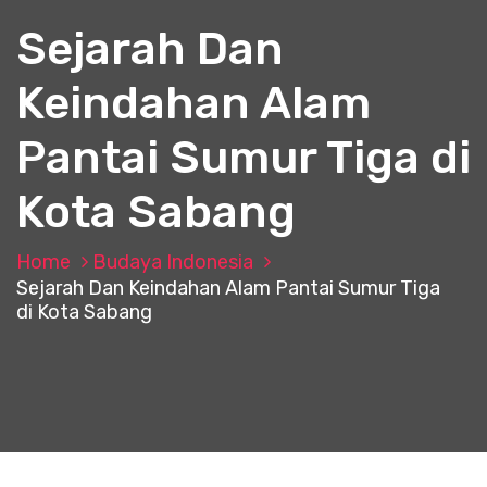
t
Sejarah Dan
Keindahan Alam
Pantai Sumur Tiga di
Kota Sabang
Home
Budaya Indonesia
Sejarah Dan Keindahan Alam Pantai Sumur Tiga
di Kota Sabang